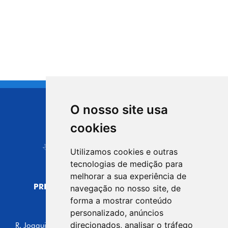
O nosso site usa
CIDADE DE
cookies
Carapicuíba
Utilizamos cookies e outras
tecnologias de medição para
melhorar a sua experiência de
PREFEITURA MUNICIPAL DE CARAPICUÍBA
navegação no nosso site, de
CNPJ: 44.892.693/0001-40
forma a mostrar conteúdo
personalizado, anúncios
CENTRO ADMINISTRATIVO
direcionados, analisar o tráfego
R. Joaquim das Neves, 211 - Vila Caldas, Carapicuíba/SP