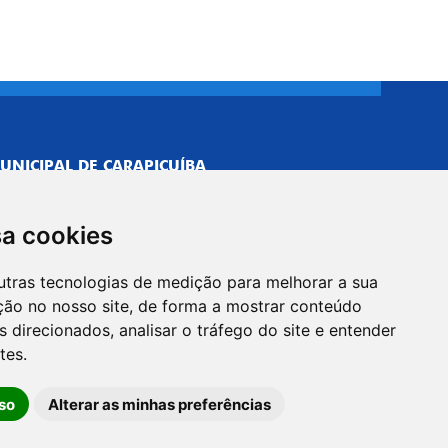
UNICIPAL DE CARAPICUÍBA
693/0001-40
NISTRATIVO
sa cookies
Neves, 211 - Vila Caldas, Carapicuíba/SP
 Brasil
utras tecnologias de medição para melhorar a sua
-5500
ção no nosso site, de forma a mostrar conteúdo
PREFEITO
 direcionados, analisar o tráfego do site e entender
Neves, 205 - Vila Caldas, Carapicuíba/SP
tes.
 Brasil
so
Alterar as minhas preferências