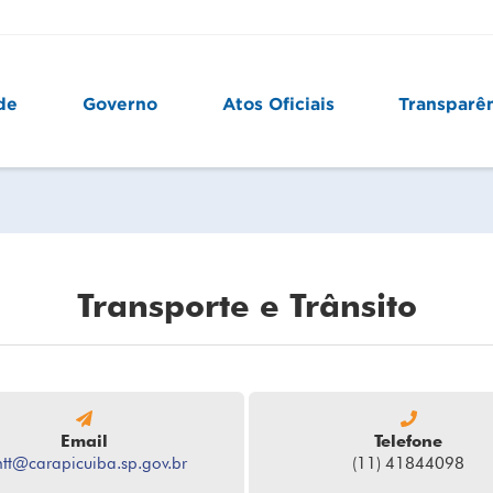
de
Governo
Atos Oficiais
Transparê
Transporte e Trânsito
Email
Telefone
tt@carapicuiba.sp.gov.br
(11) 41844098