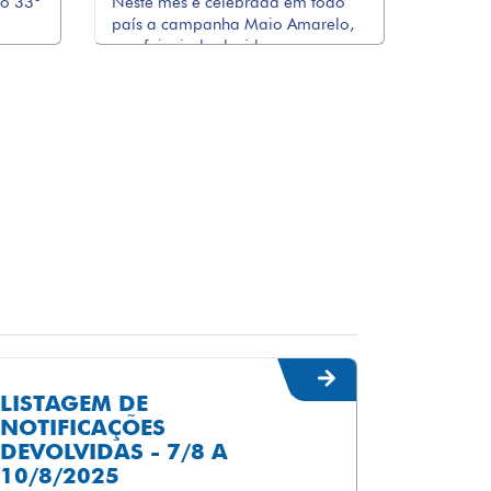
 o 33º
Neste mês é celebrada em todo
país a campanha Maio Amarelo,
que foi criada devido ao a ...
LISTAGEM DE
NOTIFICAÇÕES
DEVOLVIDAS - 7/8 A
10/8/2025