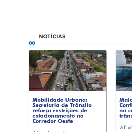
NOTÍCIAS
Mobilidade Urbana:
Maio
Secretaria de Trânsito
Conf
reforça restrições de
na c
estacionamento no
trân
Corredor Oeste
A Pre