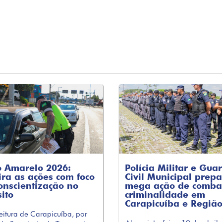
 Amarelo 2026:
Polícia Militar e Gua
ira as ações com foco
Civil Municipal prep
onscientização no
mega ação de comba
sito
criminalidade em
Carapicuíba e Regiã
feitura de Carapicuíba, por