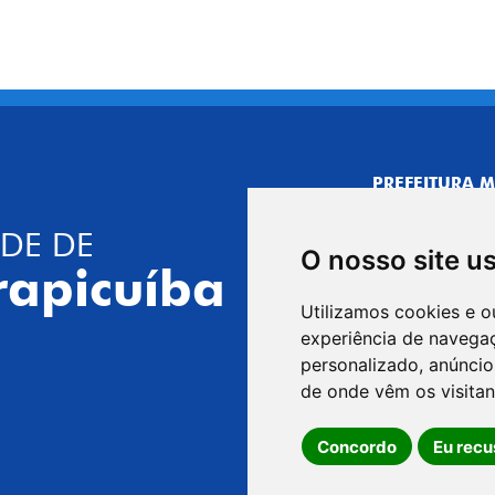
PREFEITURA M
CNPJ: 44.892.
DE DE
CENTRO ADMI
O nosso site u
R. Joaquim das 
rapicuíba
CEP: 06310-030,
Utilizamos cookies e o
Telefone: 4164
experiência de navega
GABINETE DO 
personalizado, anúncios
R. Joaquim das 
de onde vêm os visitan
CEP: 06310-030,
Concordo
Eu recu