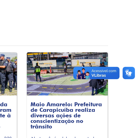
rda
Maio Amarelo: Prefeitura
aram
de Carapicuíba realiza
te à
diversas ações de
conscientização no
o
trânsito