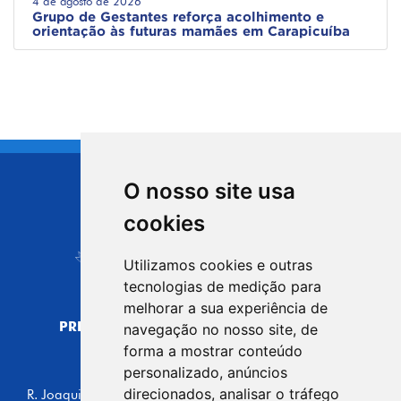
4 de agosto de 2026
Grupo de Gestantes reforça acolhimento e
orientação às futuras mamães em Carapicuíba
O nosso site usa
CIDADE DE
cookies
Carapicuíba
Utilizamos cookies e outras
tecnologias de medição para
melhorar a sua experiência de
PREFEITURA MUNICIPAL DE CARAPICUÍBA
navegação no nosso site, de
CNPJ: 44.892.693/0001-40
forma a mostrar conteúdo
personalizado, anúncios
CENTRO ADMINISTRATIVO
direcionados, analisar o tráfego
R. Joaquim das Neves, 211 - Vila Caldas, Carapicuíba/SP