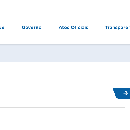
de
Governo
Atos Oficiais
Transparê
6