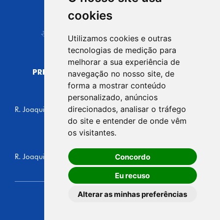
CIDADE DE
cookies
Carapicuíba
Utilizamos cookies e outras
tecnologias de medição para
melhorar a sua experiência de
PREFEITURA MUNICIPAL DE CARAPICUÍBA
navegação no nosso site, de
CNPJ: 44.892.693/0001-40
forma a mostrar conteúdo
personalizado, anúncios
CENTRO ADMINISTRATIVO
direcionados, analisar o tráfego
R. Joaquim das Neves, 211 - Vila Caldas, Carapicuíba/SP
CEP: 06310-030, Brasil
do site e entender de onde vêm
Telefone: 4164-5500
os visitantes.
GABINETE DO PREFEITO
Concordo
R. Joaquim das Neves, 205 - Vila Caldas, Carapicuíba/SP
CEP: 06310-030, Brasil
Eu recuso
Alterar as minhas preferências