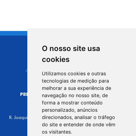
O nosso site usa
CIDADE DE
cookies
Carapicuíba
Utilizamos cookies e outras
tecnologias de medição para
melhorar a sua experiência de
PREFEITURA MUNICIPAL DE CARAPICUÍBA
navegação no nosso site, de
CNPJ: 44.892.693/0001-40
forma a mostrar conteúdo
personalizado, anúncios
CENTRO ADMINISTRATIVO
direcionados, analisar o tráfego
R. Joaquim das Neves, 211 - Vila Caldas, Carapicuíba/SP
CEP: 06310-030, Brasil
do site e entender de onde vêm
Telefone: 4164-5500
os visitantes.