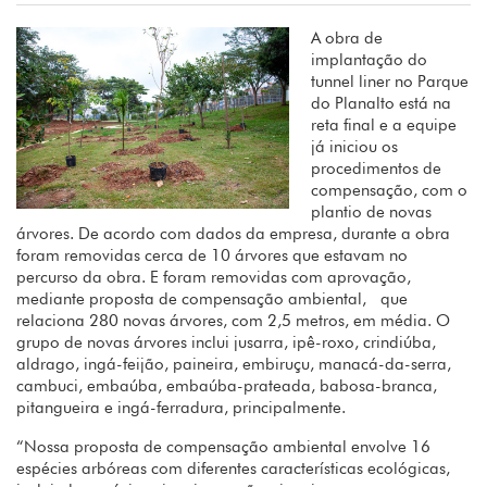
A obra de
implantação do
tunnel liner no Parque
do Planalto está na
reta final e a equipe
já iniciou os
procedimentos de
compensação, com o
plantio de novas
árvores. De acordo com dados da empresa, durante a obra
foram removidas cerca de 10 árvores que estavam no
percurso da obra. E foram removidas com aprovação,
mediante proposta de compensação ambiental, que
relaciona 280 novas árvores, com 2,5 metros, em média. O
grupo de novas árvores inclui jusarra, ipê-roxo, crindiúba,
aldrago, ingá-feijão, paineira, embiruçu, manacá-da-serra,
cambuci, embaúba, embaúba-prateada, babosa-branca,
pitangueira e ingá-ferradura, principalmente.
“Nossa proposta de compensação ambiental envolve 16
espécies arbóreas com diferentes características ecológicas,