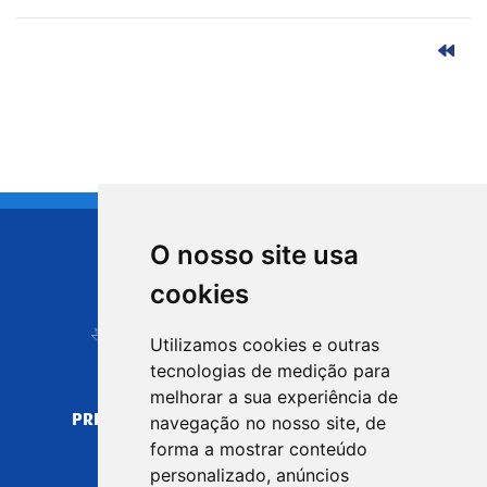
O nosso site usa
CIDADE DE
cookies
Carapicuíba
Utilizamos cookies e outras
tecnologias de medição para
melhorar a sua experiência de
PREFEITURA MUNICIPAL DE CARAPICUÍBA
navegação no nosso site, de
CNPJ: 44.892.693/0001-40
forma a mostrar conteúdo
personalizado, anúncios
CENTRO ADMINISTRATIVO