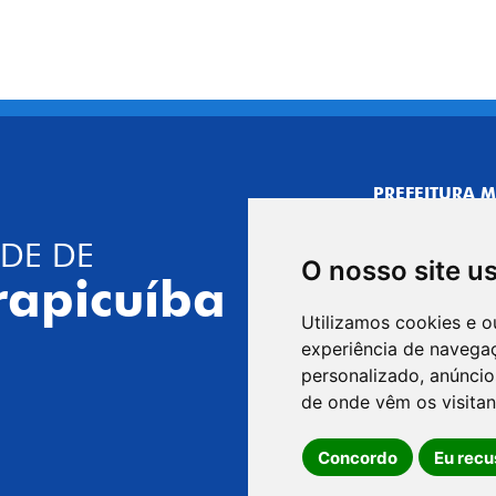
PREFEITURA M
CNPJ: 44.892.
DE DE
CENTRO ADMI
O nosso site u
R. Joaquim das 
rapicuíba
CEP: 06310-030,
Utilizamos cookies e o
Telefone: 4164
experiência de navega
GABINETE DO 
personalizado, anúncios
R. Joaquim das 
de onde vêm os visitan
CEP: 06310-030,
Concordo
Eu recu