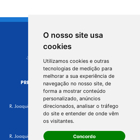
O nosso site usa
CIDADE DE
cookies
Carapicuíba
Utilizamos cookies e outras
tecnologias de medição para
melhorar a sua experiência de
PREFEITURA MUNICIPAL DE CARAPICUÍBA
navegação no nosso site, de
CNPJ: 44.892.693/0001-40
forma a mostrar conteúdo
personalizado, anúncios
CENTRO ADMINISTRATIVO
direcionados, analisar o tráfego
R. Joaquim das Neves, 211 - Vila Caldas, Carapicuíba/SP
CEP: 06310-030, Brasil
do site e entender de onde vêm
Telefone: 4164-5500
os visitantes.
GABINETE DO PREFEITO
Concordo
R. Joaquim das Neves, 205 - Vila Caldas, Carapicuíba/SP