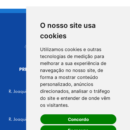
O nosso site usa
CIDADE DE
cookies
Carapicuíba
Utilizamos cookies e outras
tecnologias de medição para
melhorar a sua experiência de
PREFEITURA MUNICIPAL DE CARAPICUÍBA
navegação no nosso site, de
CNPJ: 44.892.693/0001-40
forma a mostrar conteúdo
personalizado, anúncios
CENTRO ADMINISTRATIVO
direcionados, analisar o tráfego
R. Joaquim das Neves, 211 - Vila Caldas, Carapicuíba/SP
CEP: 06310-030, Brasil
do site e entender de onde vêm
Telefone: 4164-5500
os visitantes.
GABINETE DO PREFEITO
Concordo
R. Joaquim das Neves, 205 - Vila Caldas, Carapicuíba/SP
CEP: 06310-030, Brasil