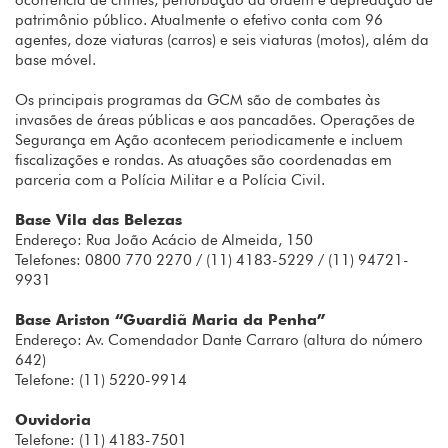
ocorrência de crimes, perturbação da ordem e depredação de
patrimônio público. Atualmente o efetivo conta com 96
agentes, doze viaturas (carros) e seis viaturas (motos), além da
base móvel.
Os principais programas da GCM são de combates às
invasões de áreas públicas e aos pancadões. Operações de
Segurança em Ação acontecem periodicamente e incluem
fiscalizações e rondas. As atuações são coordenadas em
parceria com a Polícia Militar e a Polícia Civil.
Base Vila das Belezas
Endereço: Rua João Acácio de Almeida, 150
Telefones: 0800 770 2270 / (11) 4183-5229 / (11) 94721-
9931
Base Ariston “Guardiã Maria da Penha”
Endereço: Av. Comendador Dante Carraro (altura do número
642)
Telefone: (11) 5220-9914
Ouvidoria
Telefone: (11) 4183-7501