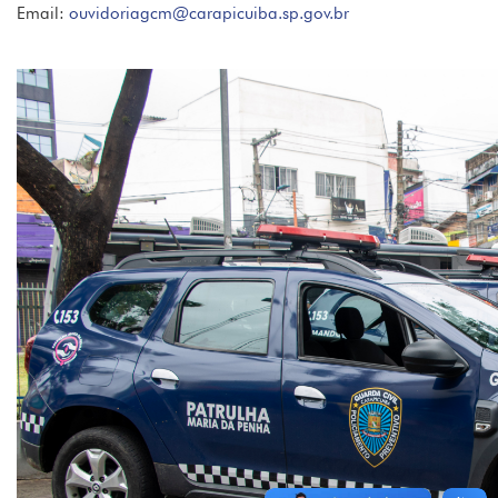
Email:
ouvidoriagcm@carapicuiba.sp.gov.br