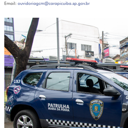
Email:
ouvidoriagcm@carapicuiba.sp.gov.br