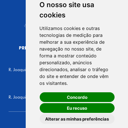
O nosso site usa
CIDADE DE
cookies
Carapicuíba
Utilizamos cookies e outras
tecnologias de medição para
melhorar a sua experiência de
PREFEITURA MUNICIPAL DE CARAPICUÍBA
navegação no nosso site, de
CNPJ: 44.892.693/0001-40
forma a mostrar conteúdo
personalizado, anúncios
CENTRO ADMINISTRATIVO
direcionados, analisar o tráfego
R. Joaquim das Neves, 211 - Vila Caldas, Carapicuíba/SP
CEP: 06310-030, Brasil
do site e entender de onde vêm
Telefone: 4164-5500
os visitantes.
GABINETE DO PREFEITO
Concordo
R. Joaquim das Neves, 205 - Vila Caldas, Carapicuíba/SP
CEP: 06310-030, Brasil
Eu recuso
Alterar as minhas preferências