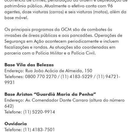
ocorrência de crimes, perturbação da ordem e depredação de
patrimônio público. Atualmente o efetivo conta com 96
agentes, doze viaturas (carros) e seis viaturas (motos), além da
base móvel.
Os principais programas da GCM são de combates às
invasões de áreas públicas e aos pancadões. Operações de
Segurança em Ação acontecem periodicamente e incluem
fiscalizações e rondas. As atuações são coordenadas em
parceria com a Polícia Militar e a Polícia Civil.
Base Vila das Belezas
Endereço: Rua João Acácio de Almeida, 150
Telefones: 0800 770 2270 / (11) 4183-5229 / (11) 94721-
9931
Base Ariston “Guardiã Maria da Penha”
Endereço: Av. Comendador Dante Carraro (altura do número
642)
Telefone: (11) 5220-9914
Ouvidoria
Telefone: (11) 4183-7501