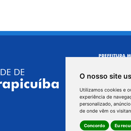
PREFEITURA M
CNPJ: 44.892.
DE DE
CENTRO ADMI
O nosso site u
R. Joaquim das 
rapicuíba
CEP: 06310-030,
Utilizamos cookies e o
Telefone: 4164
experiência de navega
GABINETE DO 
personalizado, anúncios
R. Joaquim das 
de onde vêm os visitan
CEP: 06310-030,
Concordo
Eu recu