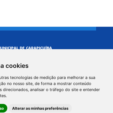
UNICIPAL DE CARAPICUÍBA
693/0001-40
NISTRATIVO
sa cookies
Neves, 211 - Vila Caldas, Carapicuíba/SP
 Brasil
utras tecnologias de medição para melhorar a sua
-5500
ção no nosso site, de forma a mostrar conteúdo
PREFEITO
 direcionados, analisar o tráfego do site e entender
Neves, 205 - Vila Caldas, Carapicuíba/SP
tes.
 Brasil
so
Alterar as minhas preferências