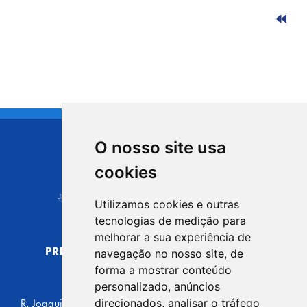
O nosso site usa
CIDADE DE
cookies
Carapicuíba
Utilizamos cookies e outras
tecnologias de medição para
melhorar a sua experiência de
PREFEITURA MUNICIPAL DE CARAPICUÍBA
navegação no nosso site, de
CNPJ: 44.892.693/0001-40
forma a mostrar conteúdo
personalizado, anúncios
CENTRO ADMINISTRATIVO
direcionados, analisar o tráfego
R. Joaquim das Neves, 211 - Vila Caldas, Carapicuíba/SP