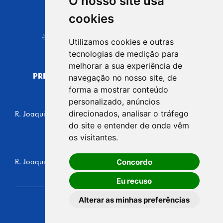
O nosso site usa
CIDADE DE
cookies
Carapicuíba
Utilizamos cookies e outras
tecnologias de medição para
melhorar a sua experiência de
PREFEITURA MUNICIPAL DE CARAPICUÍBA
navegação no nosso site, de
CNPJ: 44.892.693/0001-40
forma a mostrar conteúdo
personalizado, anúncios
CENTRO ADMINISTRATIVO
direcionados, analisar o tráfego
R. Joaquim das Neves, 211 - Vila Caldas, Carapicuíba/SP
CEP: 06310-030, Brasil
do site e entender de onde vêm
Telefone: 4164-5500
os visitantes.
GABINETE DO PREFEITO
Concordo
R. Joaquim das Neves, 205 - Vila Caldas, Carapicuíba/SP
CEP: 06310-030, Brasil
Eu recuso
Alterar as minhas preferências