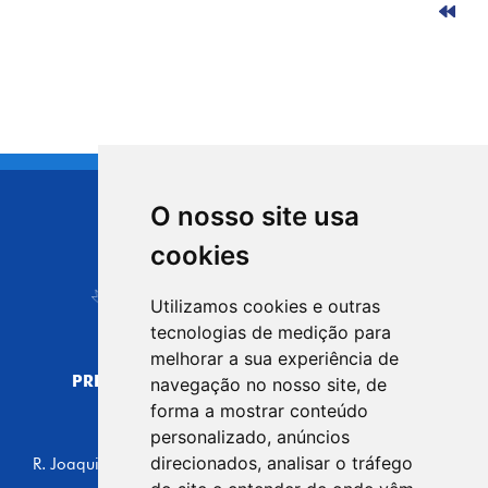
O nosso site usa
CIDADE DE
cookies
Carapicuíba
Utilizamos cookies e outras
tecnologias de medição para
melhorar a sua experiência de
PREFEITURA MUNICIPAL DE CARAPICUÍBA
navegação no nosso site, de
CNPJ: 44.892.693/0001-40
forma a mostrar conteúdo
personalizado, anúncios
CENTRO ADMINISTRATIVO
direcionados, analisar o tráfego
R. Joaquim das Neves, 211 - Vila Caldas, Carapicuíba/SP
CEP: 06310-030, Brasil