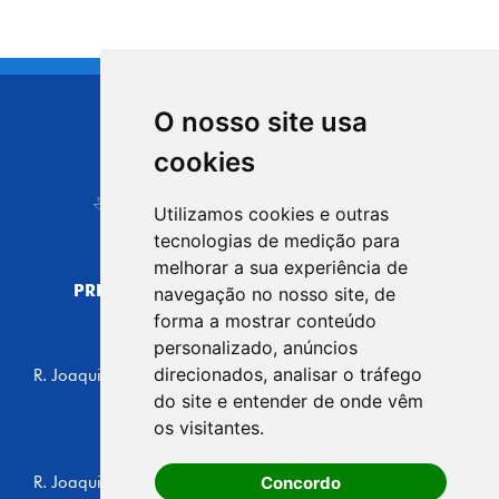
O nosso site usa
CIDADE DE
cookies
Carapicuíba
Utilizamos cookies e outras
tecnologias de medição para
melhorar a sua experiência de
PREFEITURA MUNICIPAL DE CARAPICUÍBA
navegação no nosso site, de
CNPJ: 44.892.693/0001-40
forma a mostrar conteúdo
personalizado, anúncios
CENTRO ADMINISTRATIVO
direcionados, analisar o tráfego
R. Joaquim das Neves, 211 - Vila Caldas, Carapicuíba/SP
CEP: 06310-030, Brasil
do site e entender de onde vêm
Telefone: 4164-5500
os visitantes.
GABINETE DO PREFEITO
Concordo
R. Joaquim das Neves, 205 - Vila Caldas, Carapicuíba/SP