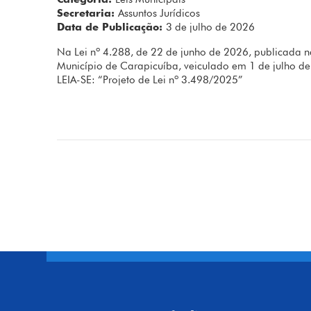
Secretaria:
Assuntos Jurídicos
Data de Publicação:
3 de julho de 2026
Na Lei nº 4.288, de 22 de junho de 2026, publicada n
Município de Carapicuíba, veiculado em 1 de julho d
LEIA-SE: “Projeto de Lei nº 3.498/2025”