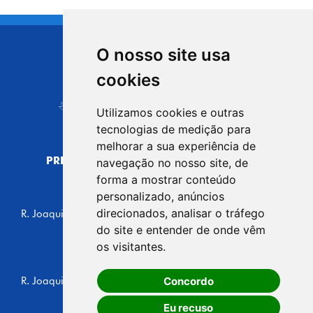
O nosso site usa
CIDADE DE
cookies
Carapicuíba
Utilizamos cookies e outras
tecnologias de medição para
melhorar a sua experiência de
PREFEITURA MUNICIPAL DE CARAPICUÍBA
navegação no nosso site, de
CNPJ: 44.892.693/0001-40
forma a mostrar conteúdo
personalizado, anúncios
CENTRO ADMINISTRATIVO
direcionados, analisar o tráfego
R. Joaquim das Neves, 211 - Vila Caldas, Carapicuíba/SP
CEP: 06310-030, Brasil
do site e entender de onde vêm
Telefone: 4164-5500
os visitantes.
GABINETE DO PREFEITO
Concordo
R. Joaquim das Neves, 205 - Vila Caldas, Carapicuíba/SP
CEP: 06310-030, Brasil
Eu recuso