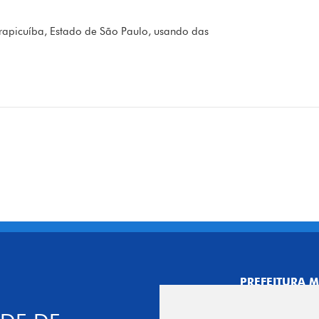
apicuíba, Estado de São Paulo, usando das
PREFEITURA M
CNPJ: 44.892.