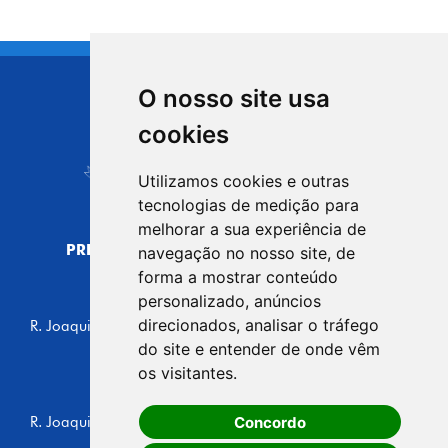
O nosso site usa
CIDADE DE
cookies
Carapicuíba
Utilizamos cookies e outras
tecnologias de medição para
melhorar a sua experiência de
PREFEITURA MUNICIPAL DE CARAPICUÍBA
navegação no nosso site, de
CNPJ: 44.892.693/0001-40
forma a mostrar conteúdo
personalizado, anúncios
CENTRO ADMINISTRATIVO
direcionados, analisar o tráfego
R. Joaquim das Neves, 211 - Vila Caldas, Carapicuíba/SP
CEP: 06310-030, Brasil
do site e entender de onde vêm
Telefone: 4164-5500
os visitantes.
GABINETE DO PREFEITO
Concordo
R. Joaquim das Neves, 205 - Vila Caldas, Carapicuíba/SP
CEP: 06310-030, Brasil