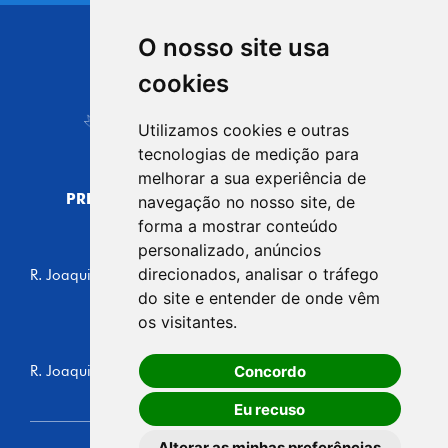
O nosso site usa
CIDADE DE
cookies
Carapicuíba
Utilizamos cookies e outras
tecnologias de medição para
melhorar a sua experiência de
PREFEITURA MUNICIPAL DE CARAPICUÍBA
navegação no nosso site, de
CNPJ: 44.892.693/0001-40
forma a mostrar conteúdo
personalizado, anúncios
CENTRO ADMINISTRATIVO
direcionados, analisar o tráfego
R. Joaquim das Neves, 211 - Vila Caldas, Carapicuíba/SP
CEP: 06310-030, Brasil
do site e entender de onde vêm
Telefone: 4164-5500
os visitantes.
GABINETE DO PREFEITO
Concordo
R. Joaquim das Neves, 205 - Vila Caldas, Carapicuíba/SP
CEP: 06310-030, Brasil
Eu recuso
Alterar as minhas preferências