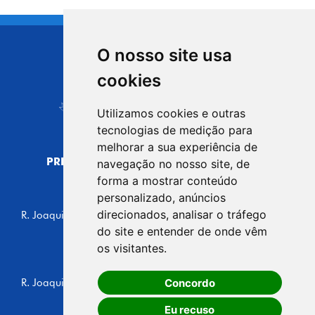
O nosso site usa
CIDADE DE
cookies
Carapicuíba
Utilizamos cookies e outras
tecnologias de medição para
melhorar a sua experiência de
PREFEITURA MUNICIPAL DE CARAPICUÍBA
navegação no nosso site, de
CNPJ: 44.892.693/0001-40
forma a mostrar conteúdo
personalizado, anúncios
CENTRO ADMINISTRATIVO
direcionados, analisar o tráfego
R. Joaquim das Neves, 211 - Vila Caldas, Carapicuíba/SP
CEP: 06310-030, Brasil
do site e entender de onde vêm
Telefone: 4164-5500
os visitantes.
GABINETE DO PREFEITO
Concordo
R. Joaquim das Neves, 205 - Vila Caldas, Carapicuíba/SP
CEP: 06310-030, Brasil
Eu recuso