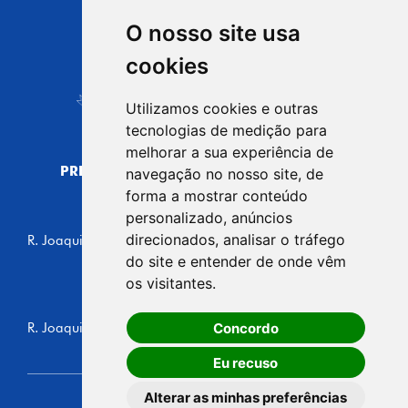
O nosso site usa
CIDADE DE
cookies
Carapicuíba
Utilizamos cookies e outras
tecnologias de medição para
melhorar a sua experiência de
PREFEITURA MUNICIPAL DE CARAPICUÍBA
navegação no nosso site, de
CNPJ: 44.892.693/0001-40
forma a mostrar conteúdo
personalizado, anúncios
CENTRO ADMINISTRATIVO
direcionados, analisar o tráfego
R. Joaquim das Neves, 211 - Vila Caldas, Carapicuíba/SP
CEP: 06310-030, Brasil
do site e entender de onde vêm
Telefone: 4164-5500
os visitantes.
GABINETE DO PREFEITO
Concordo
R. Joaquim das Neves, 205 - Vila Caldas, Carapicuíba/SP
CEP: 06310-030, Brasil
Eu recuso
Alterar as minhas preferências