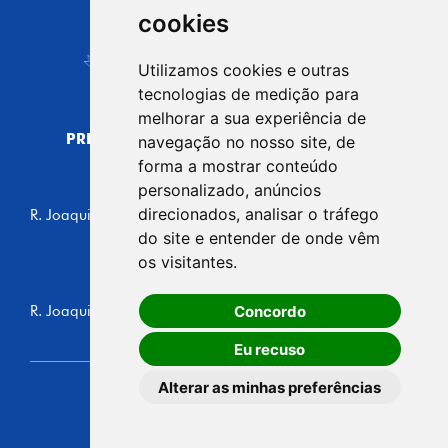
CIDADE DE
cookies
Carapicuíba
Utilizamos cookies e outras
tecnologias de medição para
melhorar a sua experiência de
PREFEITURA MUNICIPAL DE CARAPICUÍBA
navegação no nosso site, de
CNPJ: 44.892.693/0001-40
forma a mostrar conteúdo
personalizado, anúncios
CENTRO ADMINISTRATIVO
direcionados, analisar o tráfego
R. Joaquim das Neves, 211 - Vila Caldas, Carapicuíba/SP
CEP: 06310-030, Brasil
do site e entender de onde vêm
Telefone: 4164-5500
os visitantes.
GABINETE DO PREFEITO
Concordo
R. Joaquim das Neves, 205 - Vila Caldas, Carapicuíba/SP
CEP: 06310-030, Brasil
Eu recuso
Alterar as minhas preferências