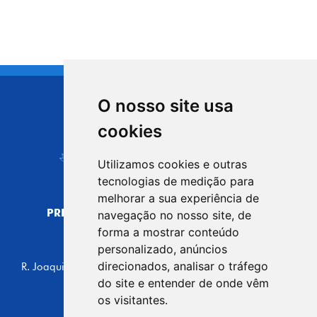
O nosso site usa
CIDADE DE
cookies
Carapicuíba
Utilizamos cookies e outras
tecnologias de medição para
melhorar a sua experiência de
PREFEITURA MUNICIPAL DE CARAPICUÍBA
navegação no nosso site, de
CNPJ: 44.892.693/0001-40
forma a mostrar conteúdo
personalizado, anúncios
CENTRO ADMINISTRATIVO
direcionados, analisar o tráfego
R. Joaquim das Neves, 211 - Vila Caldas, Carapicuíba/SP
CEP: 06310-030, Brasil
do site e entender de onde vêm
Telefone: 4164-5500
os visitantes.