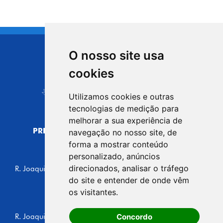
O nosso site usa
CIDADE DE
cookies
Carapicuíba
Utilizamos cookies e outras
tecnologias de medição para
melhorar a sua experiência de
PREFEITURA MUNICIPAL DE CARAPICUÍBA
navegação no nosso site, de
CNPJ: 44.892.693/0001-40
forma a mostrar conteúdo
personalizado, anúncios
CENTRO ADMINISTRATIVO
direcionados, analisar o tráfego
R. Joaquim das Neves, 211 - Vila Caldas, Carapicuíba/SP
CEP: 06310-030, Brasil
do site e entender de onde vêm
Telefone: 4164-5500
os visitantes.
GABINETE DO PREFEITO
Concordo
R. Joaquim das Neves, 205 - Vila Caldas, Carapicuíba/SP