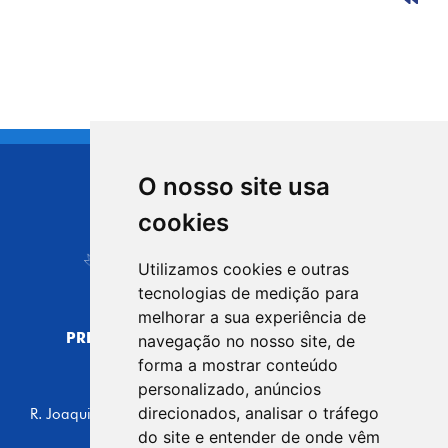
O nosso site usa
CIDADE DE
cookies
Carapicuíba
Utilizamos cookies e outras
tecnologias de medição para
melhorar a sua experiência de
PREFEITURA MUNICIPAL DE CARAPICUÍBA
navegação no nosso site, de
CNPJ: 44.892.693/0001-40
forma a mostrar conteúdo
personalizado, anúncios
CENTRO ADMINISTRATIVO
direcionados, analisar o tráfego
R. Joaquim das Neves, 211 - Vila Caldas, Carapicuíba/SP
CEP: 06310-030, Brasil
do site e entender de onde vêm