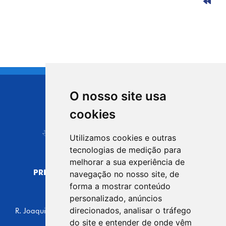
O nosso site usa
CIDADE DE
cookies
Carapicuíba
Utilizamos cookies e outras
tecnologias de medição para
melhorar a sua experiência de
PREFEITURA MUNICIPAL DE CARAPICUÍBA
navegação no nosso site, de
CNPJ: 44.892.693/0001-40
forma a mostrar conteúdo
personalizado, anúncios
CENTRO ADMINISTRATIVO
direcionados, analisar o tráfego
R. Joaquim das Neves, 211 - Vila Caldas, Carapicuíba/SP
CEP: 06310-030, Brasil
do site e entender de onde vêm