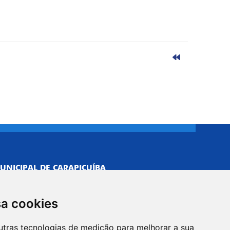
UNICIPAL DE CARAPICUÍBA
693/0001-40
NISTRATIVO
sa cookies
Neves, 211 - Vila Caldas, Carapicuíba/SP
 Brasil
utras tecnologias de medição para melhorar a sua
-5500