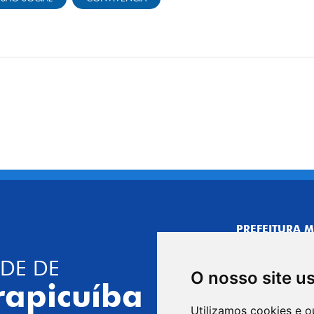
PREFEITURA M
CNPJ: 44.892.
DE DE
CENTRO ADMI
O nosso site u
R. Joaquim das 
rapicuíba
CEP: 06310-030,
Utilizamos cookies e o
Telefone: 4164