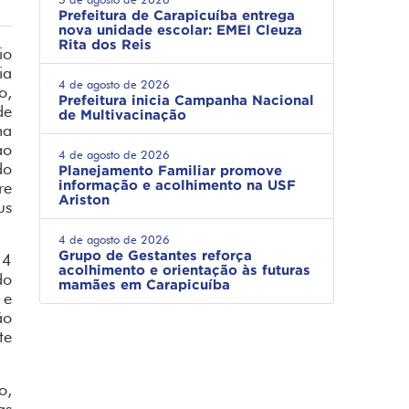
Prefeitura de Carapicuíba entrega
nova unidade escolar: EMEI Cleuza
Rita dos Reis
io
ia
4 de agosto de 2026
o,
Prefeitura inicia Campanha Nacional
de
de Multivacinação
ma
ao
4 de agosto de 2026
do
Planejamento Familiar promove
informação e acolhimento na USF
re
Ariston
us
4 de agosto de 2026
Grupo de Gestantes reforça
14
acolhimento e orientação às futuras
do
mamães em Carapicuíba
 e
ão
te
o,
as