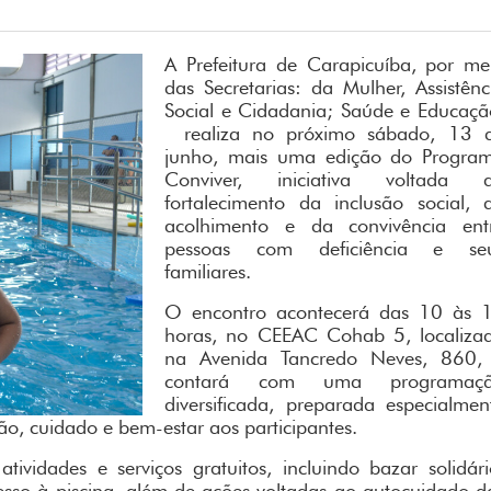
A Prefeitura de Carapicuíba, por me
das Secretarias: da Mulher, Assistênc
Social e Cidadania; Saúde e Educaçã
realiza no próximo sábado, 13 
junho, mais uma edição do Progra
Conviver, iniciativa voltada 
fortalecimento da inclusão social, 
acolhimento e da convivência ent
pessoas com deficiência e se
familiares.
O encontro acontecerá das 10 às 
horas, no CEEAC Cohab 5, localiza
na Avenida Tancredo Neves, 860,
contará com uma programaç
diversificada, preparada especialmen
ão, cuidado e bem-estar aos participantes.
tividades e serviços gratuitos, incluindo bazar solidári
cesso à piscina, além de ações voltadas ao autocuidado d