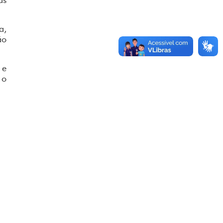
a,
ão
 e
 o