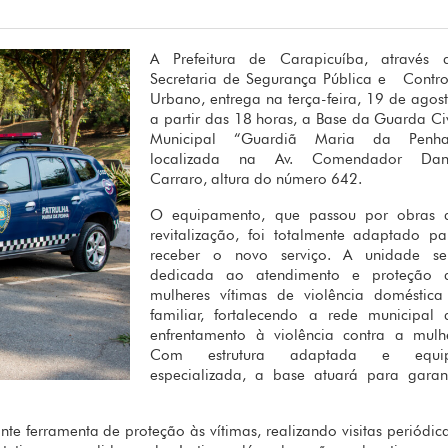
A Prefeitura de Carapicuíba, através 
Secretaria de Segurança Pública e Contro
Urbano, entrega na terça-feira, 19 de agost
a partir das 18 horas, a Base da Guarda Civ
Municipal “Guardiã Maria da Penha
localizada na Av. Comendador Dan
Carraro, altura do número 642.
O equipamento, que passou por obras 
revitalização, foi totalmente adaptado pa
receber o novo serviço. A unidade se
dedicada ao atendimento e proteção 
mulheres vítimas de violência doméstica
familiar, fortalecendo a rede municipal 
enfrentamento à violência contra a mulhe
Com estrutura adaptada e equi
especializada, a base atuará para garant
ferramenta de proteção às vítimas, realizando visitas periódica