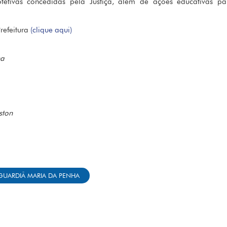
etivas concedidas pela Justiça, além de ações educativas pa
refeitura
(clique aqui)
ha
ston
GUARDIÃ MARIA DA PENHA