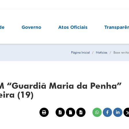
de
Governo
Atos Oficiais
Transparê
Página Inicial
Notícias
Base revit
CM “Guardiã Maria da Penha”
ira (19)