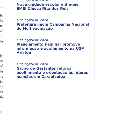
Nova unidade escolar entregue:
EMEI Cleuza Rita dos Reis
da
4 de agosto de 2026
le
Prefeitura inicia Campanha Nacional
o,
de Multivacinação
il
”,
4 de agosto de 2026
te
Planejamento Familiar promove
informação e acolhimento na USF
Ariston
de
ra
4 de agosto de 2026
rá
Grupo de Gestantes reforça
de
acolhimento e orientação às futuras
 e
mamães em Carapicuíba
de
r.
pe
ir
s,