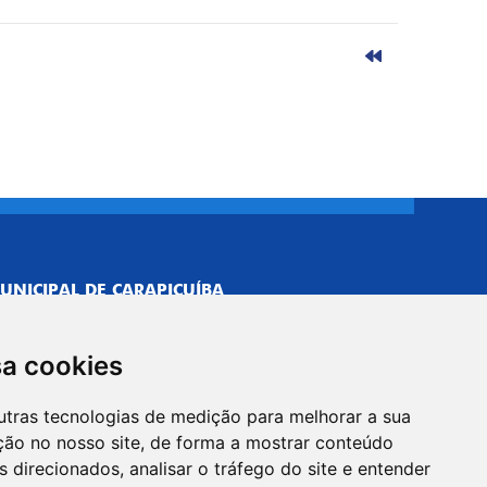
UNICIPAL DE CARAPICUÍBA
693/0001-40
NISTRATIVO
sa cookies
Neves, 211 - Vila Caldas, Carapicuíba/SP
 Brasil
utras tecnologias de medição para melhorar a sua
-5500
ção no nosso site, de forma a mostrar conteúdo
PREFEITO
 direcionados, analisar o tráfego do site e entender
Neves, 205 - Vila Caldas, Carapicuíba/SP