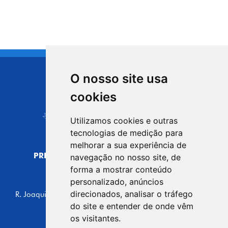
O nosso site usa
CIDADE DE
cookies
Carapicuíba
Utilizamos cookies e outras
tecnologias de medição para
melhorar a sua experiência de
PREFEITURA MUNICIPAL DE CARAPICUÍBA
navegação no nosso site, de
CNPJ: 44.892.693/0001-40
forma a mostrar conteúdo
personalizado, anúncios
CENTRO ADMINISTRATIVO
direcionados, analisar o tráfego
R. Joaquim das Neves, 211 - Vila Caldas, Carapicuíba/SP
CEP: 06310-030, Brasil
do site e entender de onde vêm
Telefone: 4164-5500
os visitantes.