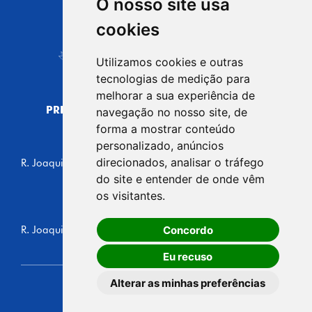
O nosso site usa
CIDADE DE
cookies
Carapicuíba
Utilizamos cookies e outras
tecnologias de medição para
melhorar a sua experiência de
PREFEITURA MUNICIPAL DE CARAPICUÍBA
navegação no nosso site, de
CNPJ: 44.892.693/0001-40
forma a mostrar conteúdo
personalizado, anúncios
CENTRO ADMINISTRATIVO
direcionados, analisar o tráfego
R. Joaquim das Neves, 211 - Vila Caldas, Carapicuíba/SP
CEP: 06310-030, Brasil
do site e entender de onde vêm
Telefone: 4164-5500
os visitantes.
GABINETE DO PREFEITO
Concordo
R. Joaquim das Neves, 205 - Vila Caldas, Carapicuíba/SP
CEP: 06310-030, Brasil
Eu recuso
Alterar as minhas preferências