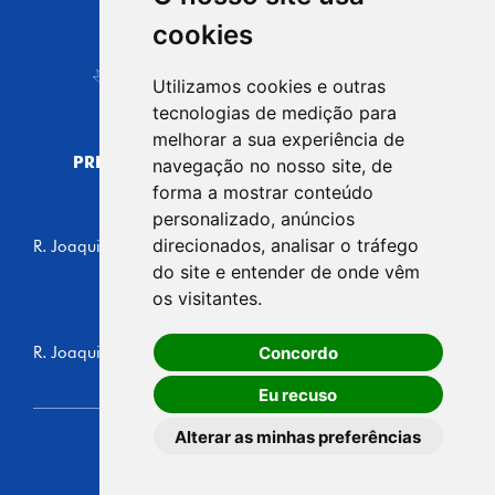
CIDADE DE
cookies
Carapicuíba
Utilizamos cookies e outras
tecnologias de medição para
melhorar a sua experiência de
PREFEITURA MUNICIPAL DE CARAPICUÍBA
navegação no nosso site, de
CNPJ: 44.892.693/0001-40
forma a mostrar conteúdo
personalizado, anúncios
CENTRO ADMINISTRATIVO
direcionados, analisar o tráfego
R. Joaquim das Neves, 211 - Vila Caldas, Carapicuíba/SP
CEP: 06310-030, Brasil
do site e entender de onde vêm
Telefone: 4164-5500
os visitantes.
GABINETE DO PREFEITO
Concordo
R. Joaquim das Neves, 205 - Vila Caldas, Carapicuíba/SP
CEP: 06310-030, Brasil
Eu recuso
Alterar as minhas preferências