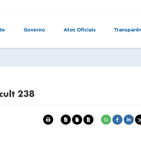
de
Governo
Atos Oficiais
Transparê
cult 238