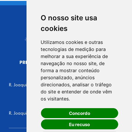
O nosso site usa
CIDADE DE
cookies
Carapicuíba
Utilizamos cookies e outras
tecnologias de medição para
melhorar a sua experiência de
PREFEITURA MUNICIPAL DE CARAPICUÍBA
navegação no nosso site, de
CNPJ: 44.892.693/0001-40
forma a mostrar conteúdo
personalizado, anúncios
CENTRO ADMINISTRATIVO
direcionados, analisar o tráfego
R. Joaquim das Neves, 211 - Vila Caldas, Carapicuíba/SP
CEP: 06310-030, Brasil
do site e entender de onde vêm
Telefone: 4164-5500
os visitantes.
GABINETE DO PREFEITO
Concordo
R. Joaquim das Neves, 205 - Vila Caldas, Carapicuíba/SP
CEP: 06310-030, Brasil
Eu recuso