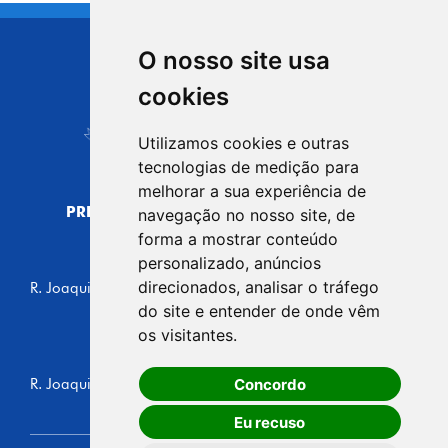
O nosso site usa
CIDADE DE
cookies
Carapicuíba
Utilizamos cookies e outras
tecnologias de medição para
melhorar a sua experiência de
PREFEITURA MUNICIPAL DE CARAPICUÍBA
navegação no nosso site, de
CNPJ: 44.892.693/0001-40
forma a mostrar conteúdo
personalizado, anúncios
CENTRO ADMINISTRATIVO
direcionados, analisar o tráfego
R. Joaquim das Neves, 211 - Vila Caldas, Carapicuíba/SP
CEP: 06310-030, Brasil
do site e entender de onde vêm
Telefone: 4164-5500
os visitantes.
GABINETE DO PREFEITO
Concordo
R. Joaquim das Neves, 205 - Vila Caldas, Carapicuíba/SP
CEP: 06310-030, Brasil
Eu recuso