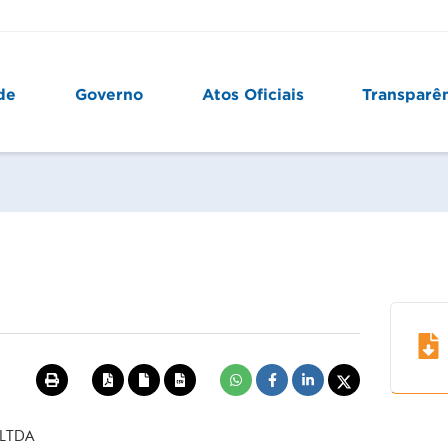
de
Governo
Atos Oficiais
Transparê
LTDA