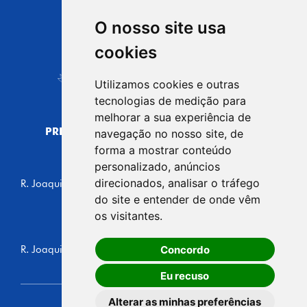
O nosso site usa
CIDADE DE
cookies
Carapicuíba
Utilizamos cookies e outras
tecnologias de medição para
melhorar a sua experiência de
PREFEITURA MUNICIPAL DE CARAPICUÍBA
navegação no nosso site, de
CNPJ: 44.892.693/0001-40
forma a mostrar conteúdo
personalizado, anúncios
CENTRO ADMINISTRATIVO
direcionados, analisar o tráfego
R. Joaquim das Neves, 211 - Vila Caldas, Carapicuíba/SP
CEP: 06310-030, Brasil
do site e entender de onde vêm
Telefone: 4164-5500
os visitantes.
GABINETE DO PREFEITO
Concordo
R. Joaquim das Neves, 205 - Vila Caldas, Carapicuíba/SP
CEP: 06310-030, Brasil
Eu recuso
Alterar as minhas preferências