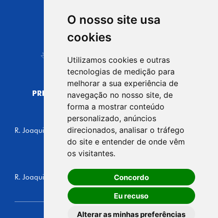
O nosso site usa
CIDADE DE
cookies
Carapicuíba
Utilizamos cookies e outras
tecnologias de medição para
melhorar a sua experiência de
PREFEITURA MUNICIPAL DE CARAPICUÍBA
navegação no nosso site, de
CNPJ: 44.892.693/0001-40
forma a mostrar conteúdo
personalizado, anúncios
CENTRO ADMINISTRATIVO
direcionados, analisar o tráfego
R. Joaquim das Neves, 211 - Vila Caldas, Carapicuíba/SP
CEP: 06310-030, Brasil
do site e entender de onde vêm
Telefone: 4164-5500
os visitantes.
GABINETE DO PREFEITO
Concordo
R. Joaquim das Neves, 205 - Vila Caldas, Carapicuíba/SP
CEP: 06310-030, Brasil
Eu recuso
Alterar as minhas preferências