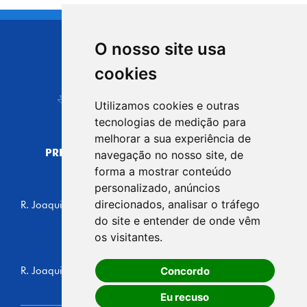
O nosso site usa
CIDADE DE
cookies
Carapicuíba
Utilizamos cookies e outras
tecnologias de medição para
melhorar a sua experiência de
PREFEITURA MUNICIPAL DE CARAPICUÍBA
navegação no nosso site, de
CNPJ: 44.892.693/0001-40
forma a mostrar conteúdo
personalizado, anúncios
CENTRO ADMINISTRATIVO
direcionados, analisar o tráfego
R. Joaquim das Neves, 211 - Vila Caldas, Carapicuíba/SP
CEP: 06310-030, Brasil
do site e entender de onde vêm
Telefone: 4164-5500
os visitantes.
GABINETE DO PREFEITO
Concordo
R. Joaquim das Neves, 205 - Vila Caldas, Carapicuíba/SP
CEP: 06310-030, Brasil
Eu recuso