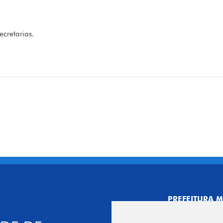
ecretarias.
PREFEITURA M
CNPJ: 44.892.