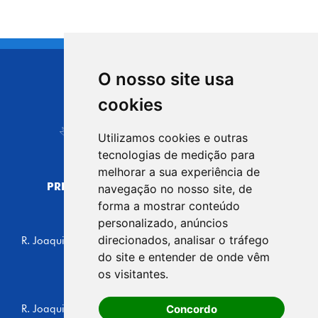
O nosso site usa
CIDADE DE
cookies
Carapicuíba
Utilizamos cookies e outras
tecnologias de medição para
melhorar a sua experiência de
PREFEITURA MUNICIPAL DE CARAPICUÍBA
navegação no nosso site, de
CNPJ: 44.892.693/0001-40
forma a mostrar conteúdo
personalizado, anúncios
CENTRO ADMINISTRATIVO
direcionados, analisar o tráfego
R. Joaquim das Neves, 211 - Vila Caldas, Carapicuíba/SP
CEP: 06310-030, Brasil
do site e entender de onde vêm
Telefone: 4164-5500
os visitantes.
GABINETE DO PREFEITO
Concordo
R. Joaquim das Neves, 205 - Vila Caldas, Carapicuíba/SP