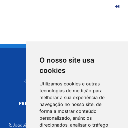
O nosso site usa
CIDADE DE
cookies
Carapicuíba
Utilizamos cookies e outras
tecnologias de medição para
melhorar a sua experiência de
PREFEITURA MUNICIPAL DE CARAPICUÍBA
navegação no nosso site, de
CNPJ: 44.892.693/0001-40
forma a mostrar conteúdo
personalizado, anúncios
CENTRO ADMINISTRATIVO
direcionados, analisar o tráfego
R. Joaquim das Neves, 211 - Vila Caldas, Carapicuíba/SP