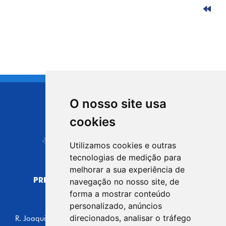
O nosso site usa
CIDADE DE
cookies
Carapicuíba
Utilizamos cookies e outras
tecnologias de medição para
melhorar a sua experiência de
PREFEITURA MUNICIPAL DE CARAPICUÍBA
navegação no nosso site, de
CNPJ: 44.892.693/0001-40
forma a mostrar conteúdo
personalizado, anúncios
CENTRO ADMINISTRATIVO
direcionados, analisar o tráfego
R. Joaquim das Neves, 211 - Vila Caldas, Carapicuíba/SP