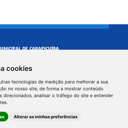
UNICIPAL DE CARAPICUÍBA
693/0001-40
NISTRATIVO
sa cookies
Neves, 211 - Vila Caldas, Carapicuíba/SP
 Brasil
utras tecnologias de medição para melhorar a sua
-5500
ção no nosso site, de forma a mostrar conteúdo
PREFEITO
 direcionados, analisar o tráfego do site e entender
Neves, 205 - Vila Caldas, Carapicuíba/SP
tes.
 Brasil
so
Alterar as minhas preferências