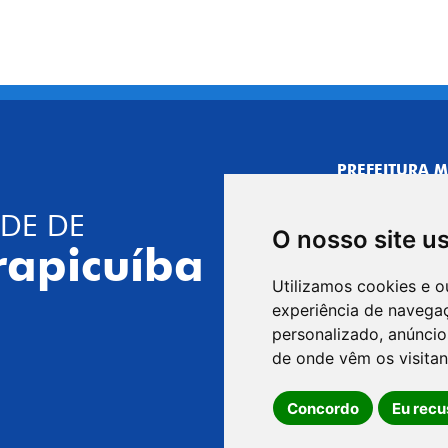
PREFEITURA M
CNPJ: 44.892.
DE DE
CENTRO ADMI
O nosso site u
R. Joaquim das 
rapicuíba
CEP: 06310-030,
Utilizamos cookies e o
Telefone: 4164
experiência de navega
GABINETE DO 
personalizado, anúncios
R. Joaquim das 
de onde vêm os visitan
CEP: 06310-030,
Concordo
Eu recu