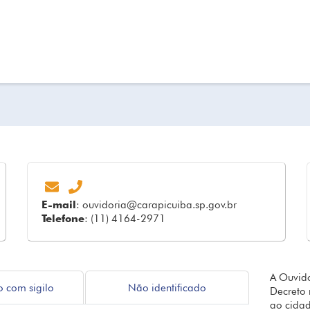
E-mail
:
ouvidoria@carapicuiba.sp.gov.br
Telefone
: (11) 4164-2971
A Ouvido
o com sigilo
Não identificado
Decreto 
ao cidad