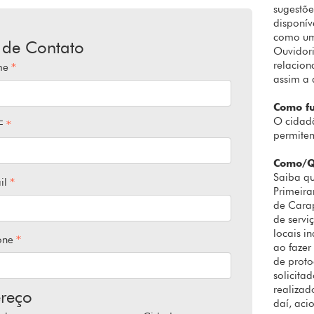
sugestõe
disponív
como uma
 de Contato
Ouvidori
relacion
me
assim a 
Como f
O cidadã
F
permitem
Como/Q
Saiba q
il
Primeira
de Carap
de servi
locais i
one
ao fazer
de proto
solicita
realizad
reço
daí, aci