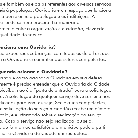
s e também os elogios referentes aos diversos serviços
eis á população. Ouvidoria é um espaço que funciona
 ponte entre a população e as instituições. A
a tende sempre procurar harmonizar o
amento entre a organização e o cidadão, elevando
qualidade do serviço.
unciona uma Ouvidoria?
o expõe suas cobranças, com todos os detalhes, que
 a Ouvidoria encaminhar aos setores competentes.
uando acionar a Ouvidoria?
uando e como acionar a Ouvidoria em sua defesa.
mente é preciso entender que a Ouvidoria da Cidade
icuíba, não é a “porta de entrada” para a solicitação
ço. A solicitação de qualquer serviço deve ser feita nos
ndicados para isso, ou seja, Secretarias competentes,
 a solicitação do serviço o cidadão recebe um número
colo, e é informado sobre a realização do serviço
do. Caso o serviço não seja realizado, ou seja,
o de forma não satisfatória o munícipe pode a partir
onar a Ouvidoria da Cidade em sua defesa.