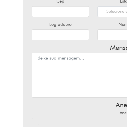
Cep
Est
Selecione e
Logradouro
Núm
Mens
Ane
Ane