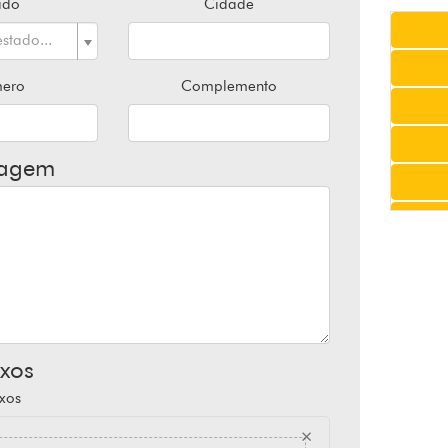
ado
Cidade
stado...
ero
Complemento
agem
xos
xos
×