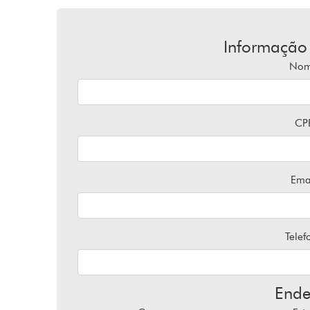
Informação
No
CP
Ema
Telef
Ende