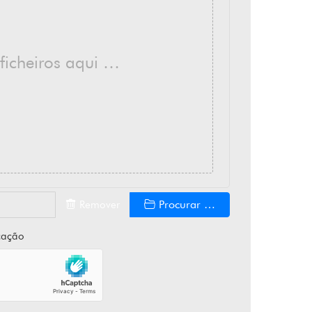
 ficheiros aqui …
Procurar …
Remover
icação