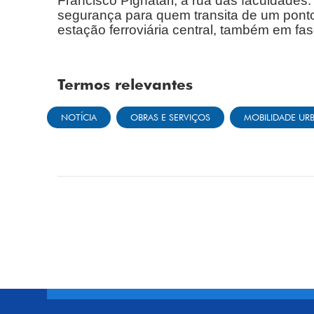
Francisco Pignatari, a rua das faculdades
segurança para quem transita de um pont
estação ferroviária central, também em fas
Termos relevantes
NOTÍCIA
OBRAS E SERVIÇOS
MOBILIDADE UR