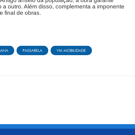
. Antigo anseio da população, a obra garante
o a outro. Além disso, complementa a imponente
e final de obras.
BANA
PASSARELA
VIA MOBILIDADE