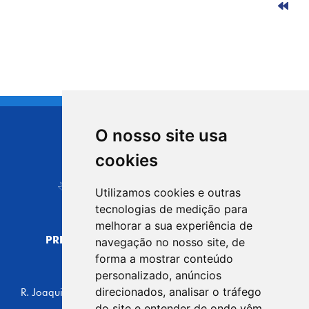
O nosso site usa
CIDADE DE
cookies
Carapicuíba
Utilizamos cookies e outras
tecnologias de medição para
melhorar a sua experiência de
PREFEITURA MUNICIPAL DE CARAPICUÍBA
navegação no nosso site, de
CNPJ: 44.892.693/0001-40
forma a mostrar conteúdo
personalizado, anúncios
CENTRO ADMINISTRATIVO
direcionados, analisar o tráfego
R. Joaquim das Neves, 211 - Vila Caldas, Carapicuíba/SP
CEP: 06310-030, Brasil
do site e entender de onde vêm