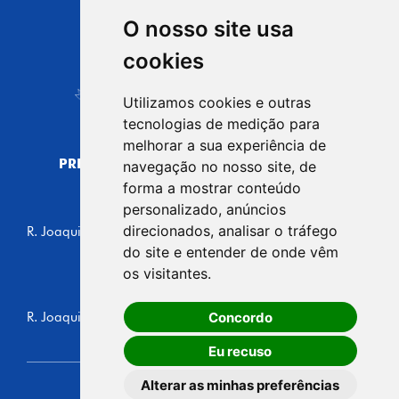
O nosso site usa
CIDADE DE
cookies
Carapicuíba
Utilizamos cookies e outras
tecnologias de medição para
melhorar a sua experiência de
PREFEITURA MUNICIPAL DE CARAPICUÍBA
navegação no nosso site, de
CNPJ: 44.892.693/0001-40
forma a mostrar conteúdo
personalizado, anúncios
CENTRO ADMINISTRATIVO
direcionados, analisar o tráfego
R. Joaquim das Neves, 211 - Vila Caldas, Carapicuíba/SP
CEP: 06310-030, Brasil
do site e entender de onde vêm
Telefone: 4164-5500
os visitantes.
GABINETE DO PREFEITO
Concordo
R. Joaquim das Neves, 205 - Vila Caldas, Carapicuíba/SP
CEP: 06310-030, Brasil
Eu recuso
Alterar as minhas preferências